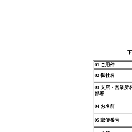
下
01 ご用件
02 御社名
03 支店・営業所
部署
04 お名前
05 郵便番号