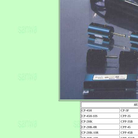
緑
CP-45H
CP-3F
CP-45H-10S
CPP-35
CP-2HK
CPP-35B
CP-2HK-8R
CPP-45
CP-2HK-10R
CPP-45B