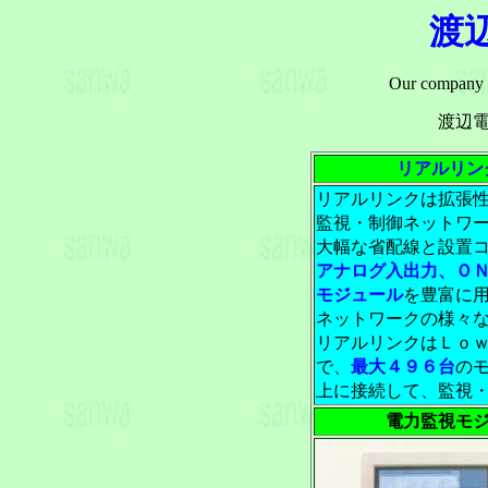
渡
Our company p
渡辺
リアルリン
リアルリンクは拡張
監視・制御ネットワ
大幅な省配線と設置
アナログ入出力、Ｏ
モジュール
を豊富に
ネットワークの様々
リアルリンクはＬｏ
で、
最大４９６台
の
上に接続して、監視
電力監視モ