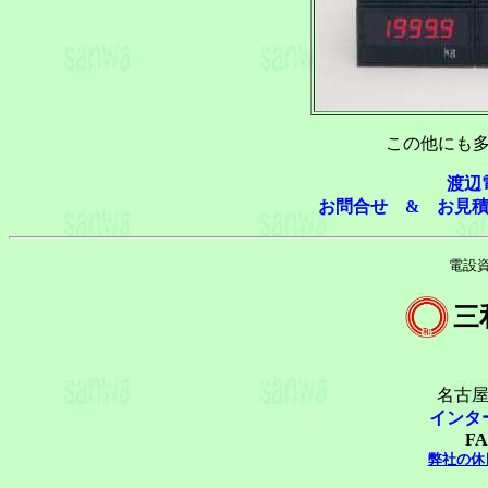
この他にも
渡辺
お問合せ & お見
電設
三
名古屋
インタ
FA
弊社の休