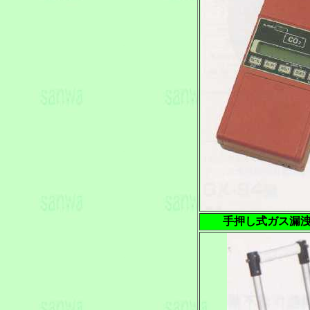
手押し式ガス漏