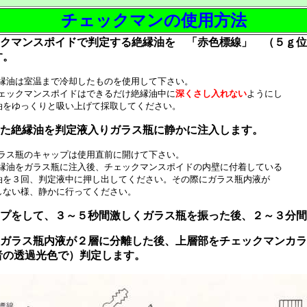
チェックマンの使用方法
クマンスポイドで判定する絶縁油を 「赤色標線」 （５ｇ位
す。
縁油は室温まで冷却したものを使用して下さい。
ェックマンスポイドはできるだけ絶縁油中に
深くさし入れない
ようにし
ゆっくりと吸い上げて採取してください。
た絶縁油を判定液入りガラス瓶に静かに注入します。
ラス瓶のキャップは使用直前に開けて下さい。
縁油をガラス瓶に注入後、チェックマンスポイドの内壁に付着している
３回、判定液中に押し出してください。その際にガラス瓶内液が
ない様、静かに行ってください。
プをして、３～５秒間激しくガラス瓶を振った後、２～３分間
ガラス瓶内液が２層に分離した後、上層部をチェックマンカラ
の透過光色で）判定します。