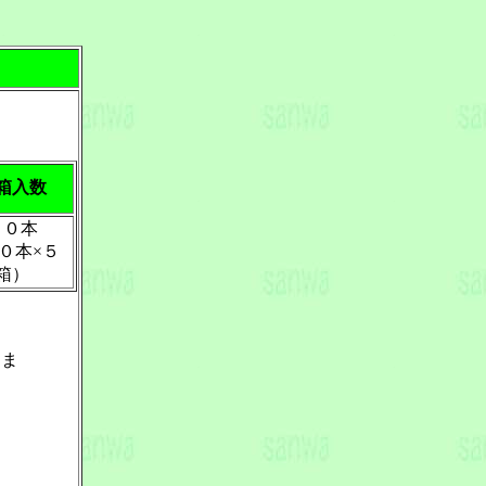
箱入数
５０本
０本×５
箱）
しま