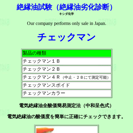
絶縁油試験（絶縁油劣化診断）
キシダ化学
Our company performs only sale in Japan.
チェックマン
製品の種類
チェックマン１Ｂ
チェックマン２Ｂ
チェックマン４Ｒ
（中止・２Ｂにて測定可能）
チェックマンスポイド
チェックマンカラー
電気絶縁油全酸価簡易測定法（中和呈色式）
電気絶縁油の酸価度を簡単に正確にチェックできます。