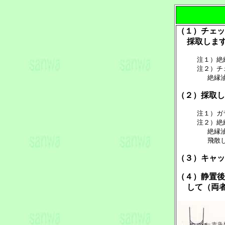
（１）チェッ
採取しま
注１）絶
注２）チ
絶縁油を
（２）採取し
注１）ガ
注２）絶
絶縁油を
飛散し
（３）キャッ
（４）静置後
して（両者