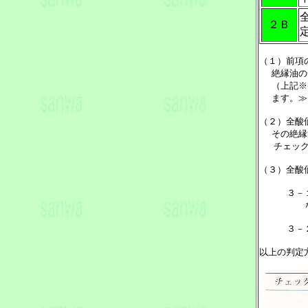
２Ｂ
（１）前項
絶縁油の全
（上記※１
ます。≫
（２）全酸
その絶縁油
チェックマ
（３）全酸
３－
なり
３－
以上の判定