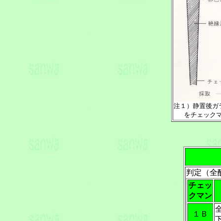
注１）静置後ガ
をチェックマ
判定（全
チェッ
クマン
１Ｂ