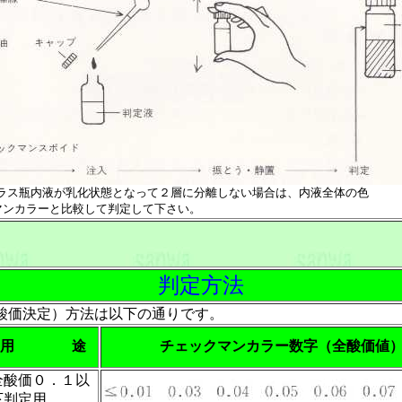
ラス瓶内液が乳化状態となって２層に分離しない場合は、内液全体の色
ンカラーと比較して判定して下さい。
判定方法
酸価決定）方法は以下の通りです。
用 途
チェックマンカラー数字（全酸価値
全酸価０．１以
下判定用