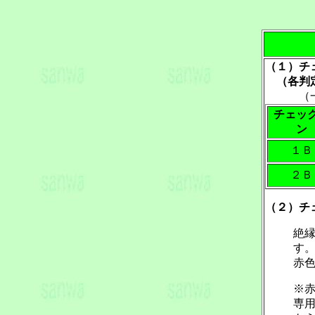
（１）チ
（各判定
（一般
チェッ
ン
１Ｂ
２Ｂ
（２）チ
絶
す
赤
※
専