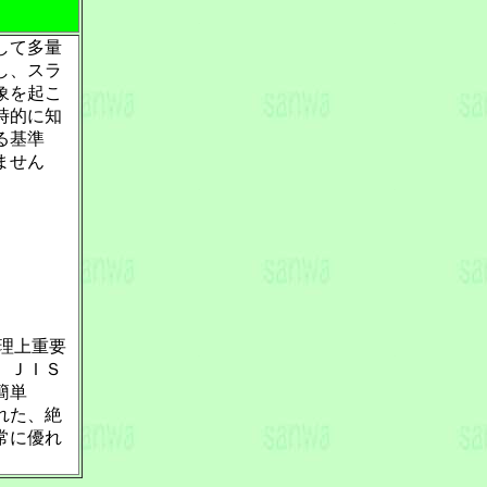
して多量
し、スラ
象を起こ
時的に知
る基準
ません
理上重要
、ＪＩＳ
簡単
れた、絶
常に優れ