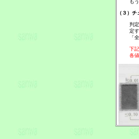
も
（３）チ
判
定
「
下
各