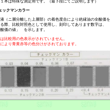
う１本は特殊な測定用です。（最下段にてご説明します）
ェックマンカラー
定液（ニ層分離した上層部）の着色度合により絶縁油の全酸価
する際、比較対照色として使用し、刻印してあります数字は
全酸価の値」 を示します。
記は比較用の色表示がされていません。
値により青黄赤等の色分けがされております。