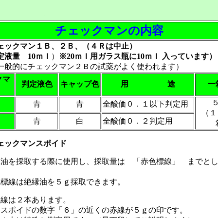
チェックマンの内容
ェックマン１Ｂ、２Ｂ、（４Ｒは中止）
液量 10ｍｌ
）
※20ｍｌ用ガラス瓶に10ｍｌ 入っています）
的にチェックマン２Ｂの試薬がよく使われます）
クマ
判定液色
キャップ色
用 途
一
青
青
全酸価０．１以下判定用
（１
青
白
全酸価０．２判定用
ェックマンスポイド
縁油を採取する際に使用し、採取量は 「赤色標線」 までと
。
色標線は絶縁油を５ｇ採取できます。
赤線は２本あります。
用スポイドの数字「６」の近くの赤線が５ｇの印です。