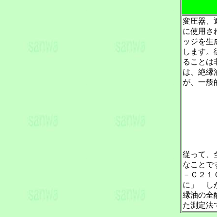
変圧器、
に使用さ
ッジを生
します。
ることは
は、絶縁
が、一般
従って、
なことで
－Ｃ２１
に」 し
縁油の全
た測定法