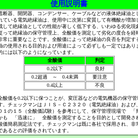
使用説明書
遮断器、開閉器、コンデンサー、ケーブルなどの液体絶縁油と
れている電気絶縁油は、使用中に次第に変質して有機酸が増加
成して絶縁油としての性能が著しく低下する、いわゆる劣化現
従って絶縁油の保守管理上、全酸価を測定して劣化の度合を経
非常に重要なことです。全酸価によって絶縁油の良否を判定す
油の使用される目的および用途によって必ずしも一定ではあり
的には以下のようになっています。
全酸価
判定
0.2以下
良好
0.2超過 ～ 0.4未満
要注意
0.4以上
不良
全酸価を0.2以下に保つことが、変圧器などの電気機器の保守管
す。チェックマンはＪＩＳ－Ｃ２３２０（電気絶縁油）および
０１の１５（全酸価試験）を参考にして、保守管理現場で 「
かも 「迅速に」 全酸価を測定することを目的として開発さ
酸価簡易測定法です。チェックマンは既に各社で採用され、非
であるとの評価をされています。