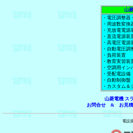
山
・電圧調整器
・周波数変換器
・充放電電源
・直流電源装
・高電圧電源
・自動電圧調
・負荷装置
・教育実習装
・空調用イン
・受配電設備
・自動制御盤
・カスタム＆
山菱電機 ス
お問合せ & お見
電設