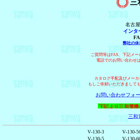
三
名古屋
インタ
FA
弊社の休
ご質問等はFAX、下記メ
電話でのお問い合わせ
カタログ手配及びメーカ
もしご依頼いただきまして
お問い合わせフォ
下記より三和
三和
V-130-3
V-130-5
V-130-5
V-130-6